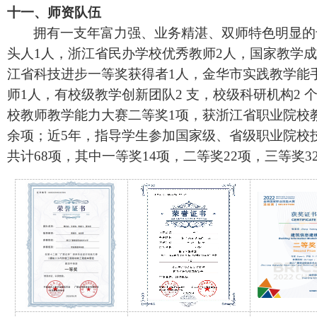
十一、
师资队伍
拥有一支年富力强、业务精湛、双师特色明显的
头人1人，
浙江省民办学校优秀教师
2人，
国家教学成
江省科技进步一等奖获得者
1人，金华市实践教学能
师
1人，
有
校级教学创新团队
2 支，校级科研机构2 
校教师教学能力大赛二
等奖
1项，
获浙江省职业院校
余项；近5年，指导学生参加国家级、省级
职业院校
共计
68项，其中一等奖14项，二等奖22项，三等奖3