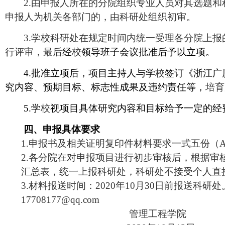
2.
由申报人所在的分院组织专业人员对其选题和
申报人为机关各部门的，由科研处组织初审。
3.
学校科研处在规定时间内统一受理各分院上报
行评审，最后
经
校
领导班子会议批准后予以立项。
4.
批准立项后，项目主持人与学
校
签订《浙江广
究内容、预期目标、标志性成果及违约责任等，
培育
5.
学
校
视项目具体研究内容和目标给予一定的经
四、申报具体要求
1.
申报书及相关证明复印件材料要求一式五份（
2.
各分院在对申报项目进行初步审核后，根据审
汇总表，统一上报科研处，科研处不接受个人直
3.
材料报送时间：2020年10月30日前报送科研
17708177@qq.com
管理工程学院